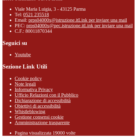
Viale Maria Luigia, 3 - 43125 Parma
Tel:
0521 235518
Email:
prps04000x@istruzione.it
Link per inviare una mail
PEC:
prps04000x@pec.istruzione.it
Link per inviare una mail
C.F.: 80011870344
Seguici su
Youtube
Sezione Link Utili
Cookie policy
Note legali
Informativa Privacy
Ufficio Relazioni con il Pubblico
Dichiarazione di accessibilità
Obiettivi di accessibilità
Whistleblowing
Gestione consensi cookie
Amministrazione trasparente
Pagina visualizzata
19000
volte