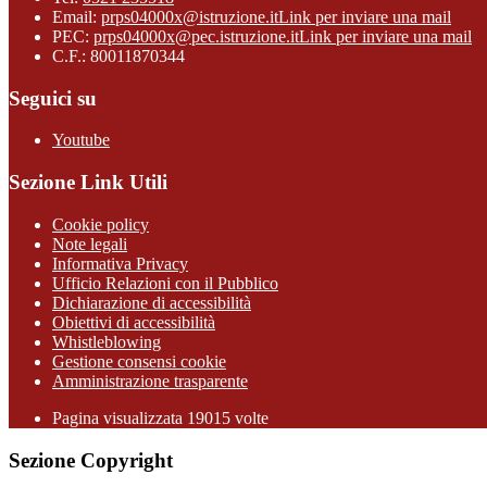
Email:
prps04000x@istruzione.it
Link per inviare una mail
PEC:
prps04000x@pec.istruzione.it
Link per inviare una mail
C.F.: 80011870344
Seguici su
Youtube
Sezione Link Utili
Cookie policy
Note legali
Informativa Privacy
Ufficio Relazioni con il Pubblico
Dichiarazione di accessibilità
Obiettivi di accessibilità
Whistleblowing
Gestione consensi cookie
Amministrazione trasparente
Pagina visualizzata
19015
volte
Sezione Copyright