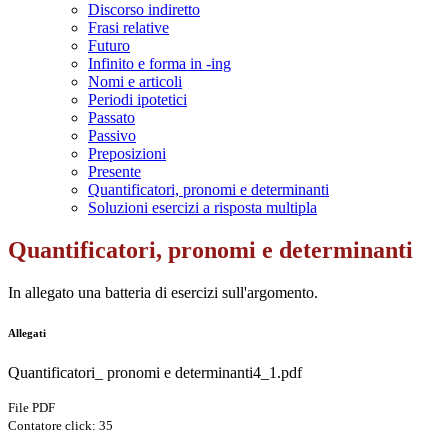
Discorso indiretto
Frasi relative
Futuro
Infinito e forma in -ing
Nomi e articoli
Periodi ipotetici
Passato
Passivo
Preposizioni
Presente
Quantificatori, pronomi e determinanti
Soluzioni esercizi a risposta multipla
Quantificatori, pronomi e determinanti
In allegato una batteria di esercizi sull'argomento.
Allegati
Quantificatori_ pronomi e determinanti4_1.pdf
File PDF
Contatore click: 35