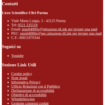
Contatti
Liceo Scientifico Ulivi Parma
Viale Maria Luigia, 3 - 43125 Parma
Tel:
0521 235518
Email:
prps04000x@istruzione.it
Link per inviare una mail
PEC:
prps04000x@pec.istruzione.it
Link per inviare una mail
C.F.: 80011870344
Seguici su
Youtube
Sezione Link Utili
Cookie policy
Note legali
Informativa Privacy
Ufficio Relazioni con il Pubblico
Dichiarazione di accessibilità
Obiettivi di accessibilità
Whistleblowing
Gestione consensi cookie