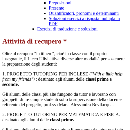
Preposizioni
Presente
Quantificatori, pronomi e determinanti
Soluzioni esercizi a risposta multipla in
PDF
Esercizi di traduzione e soluzioni
Attività di recupero *
Oltre al recupero "in itinere", cioè in classe con il proprio
insegnante, il Liceo Ulivi attiva diverse altre modalità per sostenere
la preparazione degli studenti:
1. PROGETTO TUTORING PER INGLESE ("
With a little help
from my friends")
: destinato agli alunni delle
classi prime e
seconde.
Gli alunni delle classi più alte fungono da tutor e lavorano con
gruppetti di tre-cinque studenti sotto la supervisione della docente
referente del progetto, prof.ssa Maria Alessandra Bevilacqua.
2. PROGETTO TUTORING PER MATEMATICA E FISICA:
destinato agli alunni delle
classi prime.
Gli alunni delle classi quarte e quinte fungeranno da tutor per i più