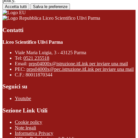
policy.
Accetta tutti
Salva le preferenze
Liceo Scientifico Ulivi Parma
Contatti
Liceo Scientifico Ulivi Parma
Viale Maria Luigia, 3 - 43125 Parma
Tel:
0521 235518
Email:
prps04000x@istruzione.it
Link per inviare una mail
PEC:
prps04000x@pec.istruzione.it
Link per inviare una mail
C.F.: 80011870344
Seguici su
Youtube
Sezione Link Utili
Cookie policy
Note legali
Informativa Privacy