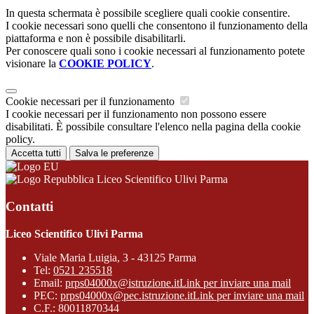
In questa schermata è possibile scegliere quali cookie consentire.
I cookie necessari sono quelli che consentono il funzionamento della
piattaforma e non è possibile disabilitarli.
Per conoscere quali sono i cookie necessari al funzionamento potete
visionare la
COOKIE POLICY
.
Cookie necessari per il funzionamento
I cookie necessari per il funzionamento non possono essere
disabilitati. È possibile consultare l'elenco nella pagina della cookie
policy.
Accetta tutti
Salva le preferenze
Liceo Scientifico Ulivi Parma
Contatti
Liceo Scientifico Ulivi Parma
Viale Maria Luigia, 3 - 43125 Parma
Tel:
0521 235518
Email:
prps04000x@istruzione.it
Link per inviare una mail
PEC:
prps04000x@pec.istruzione.it
Link per inviare una mail
C.F.: 80011870344