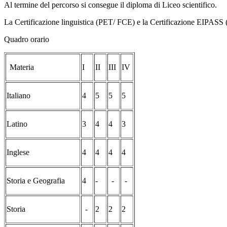
Al termine del percorso si consegue il diploma di Liceo scientifico.
La Certificazione linguistica (PET/ FCE) e la Certificazione EIPASS (
Quadro orario
Materia
I
II
III
IV
Italiano
4
5
5
5
Latino
3
4
4
3
Inglese
4
4
4
4
Storia e Geografia
4
-
-
-
Storia
-
2
2
2