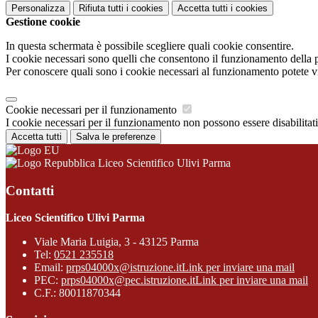
Personalizza
Rifiuta tutti
i cookies
Accetta tutti
i cookies
Gestione cookie
In questa schermata è possibile scegliere quali cookie consentire.
I cookie necessari sono quelli che consentono il funzionamento della pi
Per conoscere quali sono i cookie necessari al funzionamento potete v
Cookie necessari per il funzionamento
I cookie necessari per il funzionamento non possono essere disabilitati.
Accetta tutti
Salva le preferenze
Liceo Scientifico Ulivi Parma
Contatti
Liceo Scientifico Ulivi Parma
Viale Maria Luigia, 3 - 43125 Parma
Tel:
0521 235518
Email:
prps04000x@istruzione.it
Link per inviare una mail
PEC:
prps04000x@pec.istruzione.it
Link per inviare una mail
C.F.: 80011870344