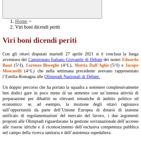
Home
>
Viri boni dicendi periti
Viri boni dicendi periti
Con gli ottavi disputati martedì 27 aprile 2021 si è conclusa la lunga
avventura del
Campionato Italiano Giovanile di Debate
dei nostri
Edoardo
Bassi
(5^I),
Lorenzo Bisceglie
(4^L),
Mattia Dall’Aglio
(5^I) e
Jacopo
Moscatelli
(4^L) che nella settimana precedente avevano rappresentato
l’Emilia-Romagna alle
Olimpiadi Nazionali di Debate.
Un doppio percorso che ha portato la squadra a sostenere complessivamente
ben dodici gare in poco meno di un semestre con un’intensa attività di
preparazione per dibattiti su rilevanti tematiche di àmbito politico ed
economico: se, ad esempio, la mozione degli ottavi ragionava
sull’opportunità da parte dell’Unione Europea di dotarsi di insieme
unificato di regolamentazioni del mercato del lavoro, i due argomenti
proposti alle Olimpiadi riguardavano la gestione sovranazionale dell’accesso
alle risorse idriche e il riconoscimento dell’esclusiva competenza pubblica
nel campo della ricerca sanitaria e dell’assistenza ospedaliera.