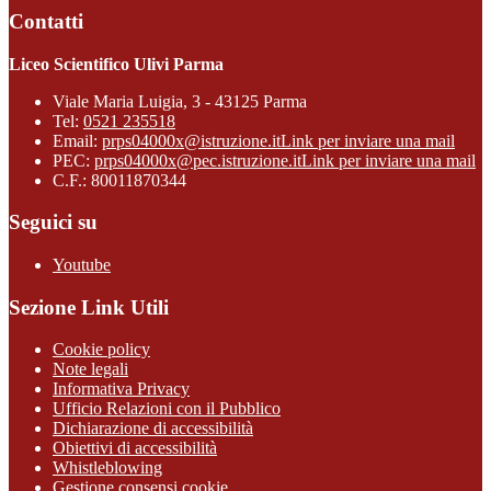
Contatti
Liceo Scientifico Ulivi Parma
Viale Maria Luigia, 3 - 43125 Parma
Tel:
0521 235518
Email:
prps04000x@istruzione.it
Link per inviare una mail
PEC:
prps04000x@pec.istruzione.it
Link per inviare una mail
C.F.: 80011870344
Seguici su
Youtube
Sezione Link Utili
Cookie policy
Note legali
Informativa Privacy
Ufficio Relazioni con il Pubblico
Dichiarazione di accessibilità
Obiettivi di accessibilità
Whistleblowing
Gestione consensi cookie