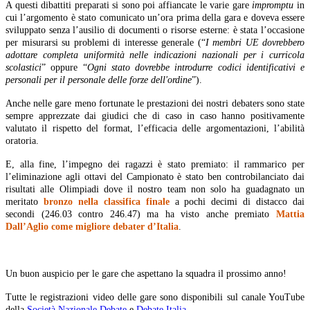
A questi dibattiti preparati si sono poi affiancate le varie gare
impromptu
in
cui l’argomento è stato comunicato un’ora prima della gara e doveva essere
sviluppato senza l’ausilio di documenti o risorse esterne: è stata l’occasione
per misurarsi su problemi di interesse generale (“
I membri UE dovrebbero
adottare completa uniformità nelle indicazioni nazionali per i curricola
scolastici
” oppure “
Ogni stato dovrebbe introdurre codici identificativi e
personali per il personale delle forze dell'ordine
”).
Anche nelle gare meno fortunate le prestazioni dei nostri debaters sono state
sempre apprezzate dai giudici che di caso in caso hanno positivamente
valutato il rispetto del format, l’efficacia delle argomentazioni, l’abilità
oratoria.
E, alla fine, l’impegno dei ragazzi è stato premiato: il rammarico per
l’eliminazione agli ottavi del Campionato è stato ben controbilanciato dai
risultati alle Olimpiadi dove il nostro team non solo ha guadagnato un
meritato
bronzo nella classifica finale
a pochi decimi di distacco dai
secondi (246.03 contro 246.47) ma ha visto anche premiato
Mattia
Dall’Aglio come migliore debater d’Italia
.
Un buon auspicio per le gare che aspettano la squadra il prossimo anno!
Tutte le registrazioni video delle gare sono disponibili sul canale YouTube
della
Società Nazionale Debate
e
Debate Italia
.