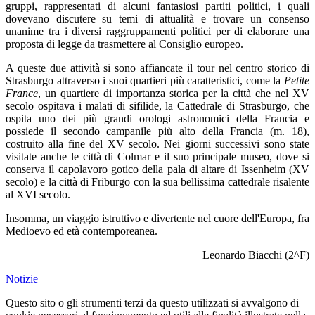
gruppi, rappresentati di alcuni fantasiosi partiti politici, i quali
dovevano discutere su temi di attualità e trovare un consenso
unanime tra i diversi raggruppamenti politici per di elaborare una
proposta di legge da trasmettere al Consiglio europeo.
A queste due attività si sono affiancate il tour nel centro storico di
Strasburgo attraverso i suoi quartieri più caratteristici, come la
Petite
France
, un quartiere di importanza storica per la città che nel XV
secolo ospitava i malati di sifilide, la Cattedrale di Strasburgo, che
ospita uno dei più grandi orologi astronomici della Francia e
possiede il secondo campanile più alto della Francia (m. 18),
costruito alla fine del XV secolo. Nei giorni successivi sono state
visitate anche le città di Colmar e il suo principale museo, dove si
conserva il capolavoro gotico della pala di altare di Issenheim (XV
secolo) e la città di Friburgo con la sua bellissima cattedrale risalente
al XVI secolo.
Insomma, un viaggio istruttivo e divertente nel cuore dell'Europa, fra
Medioevo ed età contemporeanea.
Leonardo Biacchi (2^F)
Notizie
Questo sito o gli strumenti terzi da questo utilizzati si avvalgono di