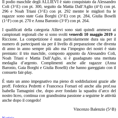
Il podio maschile degli ALLIEVI è stato conquistato da Alessandro
Coli (3^E) con pt. 300, seguito da Mattia Dall’Aglio (4^I) con pt.
296 e Noah Triani (3^E) con pt. 292 mentre le migliori fra le
ragazze sono state Gaia Borghi (3^E) con pt. 284, Giulia Boselli
(1^F) con pt. 270 e Anna Baronio (3^F) con pt. 264.
I qualificati della categoria Allievi sono stati quindi ammessi ai
campionati regionali che si sono svolti
venerdì 10 maggio 2019
a
Riccione. La competizione è stata particolarmente dura sia per il
numero di partecipanti sia per il livello di preparazione che diventa
di anno in anno sempre più alto ma l’impegno dei nostri è stato
premiato: il trio maschile, composto appunto da Alessandro Coli,
Noah Triani e Mattia Dall’Aglio, si è guadagnato una meritata
medaglia d’argento. Complimenti anche alle ragazze (Anna
Baronio, Gaia Borghi e Giulia Boselli) che hanno gareggiato con il
consueto fair-play.
È stato un anno impegnativo ma pieno di soddisfazioni grazie alle
proff. Federica Pedretti e Francesca Fornari ed anche alla prof.ssa
Isabella Tamagnini che, dopo aver fondato la squadra d’arco del
nostro liceo, continua con grandissima passione a seguirne le attività
anche dopo il congedo!
Vincenzo Balenzio (5^B)