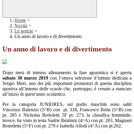
Home
>
Novità
>
Le notizie
>
Un anno di lavoro e di divertimento
Un anno di lavoro e di divertimento
Dopo mesi di intenso allenamento la fase agonistica si è aperta
sabato 30 marzo 2019
con l’ottava selezione d’istituto dedicata a
Sergio Mori, uno dei più importanti promotori di questa disciplina
sportiva all’interno delle scuole che, purtroppo, è venuto a mancare
all’inizio di quest’anno scolastico.
Per la categoria JUNIORES, sul podio maschile sono saliti
Vincenzo Balenzio (5^B) con pt. 318, Francesco Betta (5^B) con
pt. 285 e Nicholas Bertoletti 5F pt. 273; la classifica femminile,
invece, ha visto in testa Sadrie Ibrahimi (4^A) con pt. 283, Magnani
Benedetta (5^F) con pt. 279 e Isabella Allodi (4^A) con pt.262.