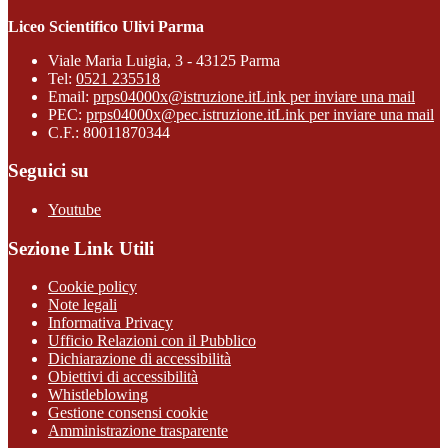
Liceo Scientifico Ulivi Parma
Viale Maria Luigia, 3 - 43125 Parma
Tel:
0521 235518
Email:
prps04000x@istruzione.it
Link per inviare una mail
PEC:
prps04000x@pec.istruzione.it
Link per inviare una mail
C.F.: 80011870344
Seguici su
Youtube
Sezione Link Utili
Cookie policy
Note legali
Informativa Privacy
Ufficio Relazioni con il Pubblico
Dichiarazione di accessibilità
Obiettivi di accessibilità
Whistleblowing
Gestione consensi cookie
Amministrazione trasparente