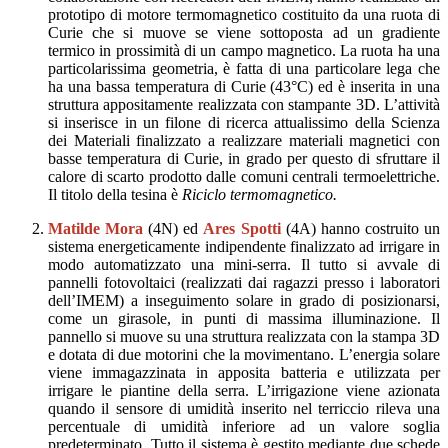
prototipo di motore termomagnetico
costituito da una ruota
di
Curie
che si muove se viene sottoposta ad un gradiente
termico in prossimità di u
n
campo magnetico. La
ruota
ha una
particolarissima geometria, è fatta di una particolare lega che
ha una bassa temperatura di Curie (43°C)
ed è inserita in una
struttura appositamente realizzata con stampante 3D.
L’attività
si inserisce in
un filone di ricerca
attualissimo della Scienza
dei
M
ateriali fina
li
zzato a realizzare materiali magnetici con
basse
temperatura
di Curie
,
in grado
per questo
di sfruttare il
calore di scarto
prodotto dalle comuni
centrali
termoelettriche.
Il titolo della tesina è
Riciclo termomagnetico.
Matilde Mora
(4N) ed
Ares Spotti
(4A)
hanno costruito un
sistema energeticamente indipendente
finalizzato ad irrigare in
modo automatizzato una mini
-
serra. Il tutto si avvale di
pannelli fotovoltaici
(realizzati dai ragazzi presso i laboratori
dell’IMEM)
a inseguimento solare in grado di posizionarsi,
come un girasole,
in punti di massima illuminazione.
Il
pannello si muove su una struttura realizzata con la stampa 3D
e dotata di due motorini che la movimentano.
L’energia solare
viene immagazzinata in apposita batteria e utilizzata per
irrigare le piantine della serra.
L’irrigazione
viene azionata
quando il sensore di umidità inserito nel terriccio rileva una
percentuale di
umidità
inferiore ad un valore soglia
predeterminato
.
Tutto il sistema è gestito mediante due schede