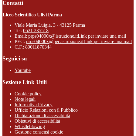
Contatti
Liceo Scientifico Ulivi Parma
Viale Maria Luigia, 3 - 43125 Parma
Tel:
0521 235518
Email:
prps04000x@istruzione.it
Link per inviare una mail
PEC:
prps04000x@pec.istruzione.it
Link per inviare una mail
C.F.: 80011870344
Seguici su
Youtube
Sezione Link Utili
Cookie policy
Note legali
Informativa Privacy
Ufficio Relazioni con il Pubblico
Dichiarazione di accessibilità
Obiettivi di accessibilità
Whistleblowing
Gestione consensi cookie