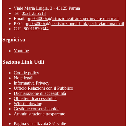
Viale Maria Luigia, 3 - 43125 Parma
Tel:
0521 235518
Email:
prps04000x@istruzione.it
Link per inviare una mail
PEC:
prps04000x@pec.istruzione.it
Link per inviare una mail
C.F.: 80011870344
Seguici su
Youtube
Sezione Link Utili
Cookie policy
Note legali
Informativa Privacy
Ufficio Relazioni con il Pubblico
Dichiarazione di accessibilità
Obiettivi di accessibilità
Whistleblowing
Gestione consensi cookie
Amministrazione trasparente
Pagina visualizzata
851
volte