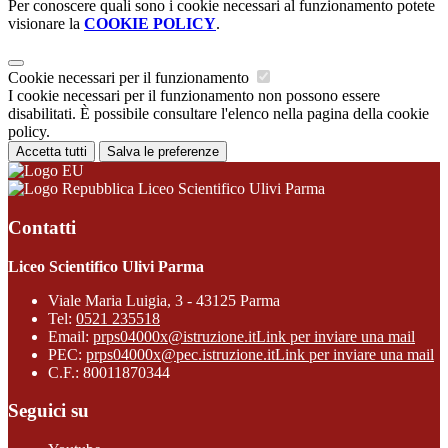
Per conoscere quali sono i cookie necessari al funzionamento potete
visionare la
COOKIE POLICY
.
Cookie necessari per il funzionamento
I cookie necessari per il funzionamento non possono essere
disabilitati. È possibile consultare l'elenco nella pagina della cookie
policy.
Accetta tutti
Salva le preferenze
Liceo Scientifico Ulivi Parma
Contatti
Liceo Scientifico Ulivi Parma
Viale Maria Luigia, 3 - 43125 Parma
Tel:
0521 235518
Email:
prps04000x@istruzione.it
Link per inviare una mail
PEC:
prps04000x@pec.istruzione.it
Link per inviare una mail
C.F.: 80011870344
Seguici su