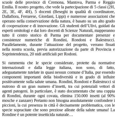
scuole delle province di Cremona, Mantova, Parma e Reggio
Emilia. Il nostro progetto, che vede la partecipazione di 5 classi (2H,
2E, 3E, 4F, 4H), 5 docenti (Beseghi in qualità di coordinatore,
Dallafiora, Ferrarese, Giordani, Lippi) e numerose associazioni che
operano nella conservazione della natura, è basato su un alto grado
di cooperazione e di innovazione. Gli studenti dell’Ulivi, guidati da
esperti ornitologi e dai loro docenti di Scienze Naturali, mapperanno
tutto il centro storico di Parma per documentare presenze e
consistenze numeriche di Rondini, Rondoni e Balestrucci.
Parallelamente, durante l’attuazione del progetto, verrano fissati
nella nostra scuola, previa autorizzazione da parte di Provincia e
Soprintendenza, 20 nidi artificiali per Rodoni.
Si rammenta che le specie considerate, protette da normative
internazionali e dalla legge italiana, non sono, di fatto,
adeguatamente tutelate in quasi nessun comune d’Italia, pur essendo
componenti importanti della biodiversità e in grado di influire
positivamente sulla salute umana. Rondini, Rondoni e Balestrucci si
nutrono di un gran numero d’insetti, tra cui potenziali vettori di
agenti patogeni. In particolare, è stato documentato che una coppia
di Rondini, durante ogni covata, elimina 150.000 insetti (al 90%
mosche e zanzare) Pertanto non bisogna assolutamente confondere i
piccioni, la cui presenza in città è decisamente problematica, con le
specie sopracitate che sono preziose alleate della salute umana! La
Rondine è un potente insetticida naturale…