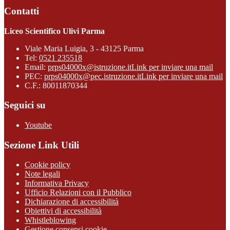
Contatti
Liceo Scientifico Ulivi Parma
Viale Maria Luigia, 3 - 43125 Parma
Tel:
0521 235518
Email:
prps04000x@istruzione.it
Link per inviare una mail
PEC:
prps04000x@pec.istruzione.it
Link per inviare una mail
C.F.: 80011870344
Seguici su
Youtube
Sezione Link Utili
Cookie policy
Note legali
Informativa Privacy
Ufficio Relazioni con il Pubblico
Dichiarazione di accessibilità
Obiettivi di accessibilità
Whistleblowing
Gestione consensi cookie