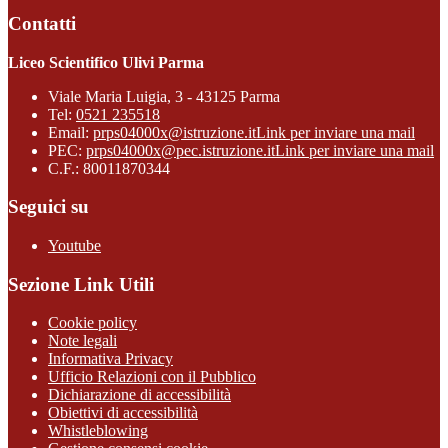
Contatti
Liceo Scientifico Ulivi Parma
Viale Maria Luigia, 3 - 43125 Parma
Tel:
0521 235518
Email:
prps04000x@istruzione.it
Link per inviare una mail
PEC:
prps04000x@pec.istruzione.it
Link per inviare una mail
C.F.: 80011870344
Seguici su
Youtube
Sezione Link Utili
Cookie policy
Note legali
Informativa Privacy
Ufficio Relazioni con il Pubblico
Dichiarazione di accessibilità
Obiettivi di accessibilità
Whistleblowing