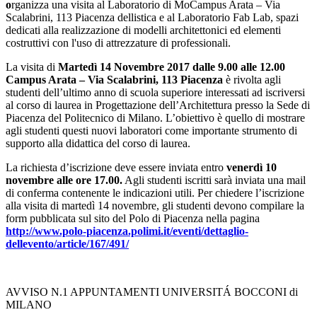
o
rganizza una visita al Laboratorio di MoCampus Arata – Via
Scalabrini, 113 Piacenza dellistica e al Laboratorio Fab Lab, spazi
dedicati alla realizzazione di modelli architettonici ed elementi
costruttivi con l'uso di attrezzature di professionali.
La visita di
Martedì 14 Novembre 2017 dalle 9.00 alle 12.00
Campus Arata – Via Scalabrini, 113 Piacenza
è rivolta agli
studenti dell’ultimo anno di scuola superiore interessati ad iscriversi
al corso di laurea in Progettazione dell’Architettura presso la Sede di
Piacenza del Politecnico di Milano. L’obiettivo è quello di mostrare
agli studenti questi nuovi laboratori come importante strumento di
supporto alla didattica del corso di laurea.
La richiesta d’iscrizione deve essere inviata entro
venerdì 10
novembre alle ore 17.00
.
Agli studenti iscritti sarà inviata una mail
di conferma contenente le indicazioni utili. Per chiedere l’iscrizione
alla visita di martedì 14 novembre, gli studenti devono compilare la
form pubblicata sul sito del Polo di Piacenza nella pagina
http://www.polo-piacenza.polimi.it/eventi/dettaglio-
dellevento/article/167/491/
AVVISO N.1 APPUNTAMENTI UNIVERSITÁ BOCCONI di
MILANO