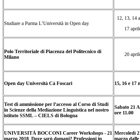
12, 13, 14 a
Studiare a Parma L’Università in Open day
17 april
Polo Territoriale di Piacenza
del Politecnico di
20 april
Milano
Open day Università Cà Foscari
15, 16 e 17
Test di ammissione
per l’accesso al Corso di Studi
S
abato 21 A
in
Scienze della Mediazione Linguistica
nel nostro
ore 11.00
istituto
SSML – CIELS
di Bologna
UNIVERSITÁ BOCCONI Career Workshops - 21
Mercoledì 2
marzo 2018 Dove sarò domani? Professioni in
marzo dalle