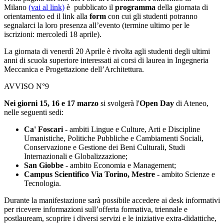
Milano
(vai al link)
è pubblicato il
programma
della giornata di
orientamento
ed il link alla
form
con cui gli studenti potranno
segnalarci la loro presenza all’evento (termine ultimo per le
iscrizioni: mercoledì 18 aprile).
La giornata di venerdì 20 Aprile è rivolta agli studenti degli ultimi
anni di scuola superiore interessati ai corsi di laurea in Ingegneria
Meccanica e Progettazione dell’Architettura.
AVVISO N°9
Nei giorni 15, 16 e 17 marzo
si svolgerà l'
Open Day
di Ateneo,
nelle seguenti sedi:
Ca' Foscari
- ambiti Lingue e Culture, Arti e Discipline
Umanistiche, Politiche Pubbliche e Cambiamenti Sociali,
Conservazione e Gestione dei Beni Culturali, Studi
Internazionali e Globalizzazione;
San Giobbe
- ambito Economia e Management;
Campus Scientifico Via Torino, Mestre
- ambito Scienze e
Tecnologia.
Durante la manifestazione sarà possibile accedere ai desk informativi
per ricevere informazioni sull’offerta formativa, triennale e
postlauream, scoprire i diversi servizi e le iniziative extra-didattiche,