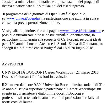
assistere a minilezioni orientative e a presentazioni dei progetti di
ricerca e partecipare alle simulazioni dei test d'ingresso.
Il programma delle giornate di Open Day è disponibile
su
www.unive.it/openday;
la partecipazione alle attività in aula è
consentita previa prenotazione on-line.
Vi segnaliamo, inoltre, che alla pagina
www.unive.it/orientamento
è
possibile visualizzare tutte le nostre attività di orientamento, in
particolare gli Itineraria alla scoperta di Ca' Foscari, percorsi ideati
per i 150 anni del nostro Ateneo e la
Scuola Estiva di Orientamento
“Scegli il tuo futuro” che si svolgerà dal 16 al 20 luglio 2018.
AVVISO N.8
UNIVERSITÁ BOCCONI Career Workshops - 21 marzo 2018
Dove sarò domani? Professioni in evoluzione
Il 21 marzo dalle ore 9.30 l'Università Bocconi invita studenti di 3° e
4° anno di scuola superiore a partecipare ai Career Workshops: un
evento in cui assistere a dialoghi fra docenti Bocconi e
professionisti su tematiche attuali e ambiti professionali relativi ai
nostri corsi di laurea.