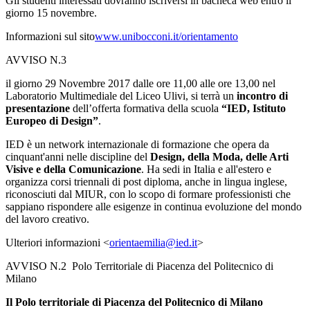
Gli studenti interessati dovranno iscriversi in bacheca web entro il
giorno 15 novembre.
Informazioni sul sito
www.unibocconi.it/orientamento
AVVISO N.3
il giorno 29 Novembre 2017 dalle ore 11,00 alle ore 13,00 nel
Laboratorio Multimediale del Liceo Ulivi, si terrà un
incontro di
presentazione
dell’offerta formativa
della scuola
“IED, Istituto
Europeo di Design”
.
IED è un network internazionale di formazione che
opera da
cinquant'anni nelle discipline del
Design, della Moda, delle Arti
Visive e della Comunicazione
. Ha sedi in Italia e all'estero e
organizza corsi triennali di post diploma,
anche in lingua inglese
,
riconosciuti dal MIUR, con lo scopo di formare professionisti che
sappiano rispondere alle esigenze in continua evoluzione del mondo
del lavoro creativo.
Ulteriori informazioni <
orientaemilia@ied.it
>
AVVISO N.2 Polo Territoriale di Piacenza del Politecnico di
Milano
Il Polo territoriale di Piacenza del Politecnico di Milano