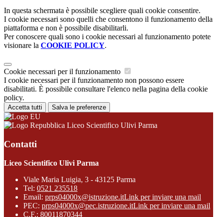
In questa schermata è possibile scegliere quali cookie consentire.
I cookie necessari sono quelli che consentono il funzionamento della
piattaforma e non è possibile disabilitarli.
Per conoscere quali sono i cookie necessari al funzionamento potete
visionare la
COOKIE POLICY
.
Cookie necessari per il funzionamento
I cookie necessari per il funzionamento non possono essere
disabilitati. È possibile consultare l'elenco nella pagina della cookie
policy.
Accetta tutti
Salva le preferenze
Liceo Scientifico Ulivi Parma
Contatti
Liceo Scientifico Ulivi Parma
Viale Maria Luigia, 3 - 43125 Parma
Tel:
0521 235518
Email:
prps04000x@istruzione.it
Link per inviare una mail
PEC:
prps04000x@pec.istruzione.it
Link per inviare una mail
C.F.: 80011870344