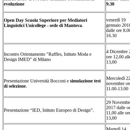
evoluzione
9.30
venerdì 19
Open Day
Scuola Superiore per Mediatori
gennaio 201
Linguistici
Unicollege - sede di Mantova
.
dalle ore 8.0
16.30
4 Dicembre 
Incontro Orientamento "Raffles, Istituto Moda e
ore 12,00 all
Design IMED" di Milano
13,00
Mercoledì 2
Presentazione Università Bocconi e
simulazione test
novembre or
di selezione
.
11.00-13.00
29 Novembr
2017 dalle o
Presentazione “IED, Istituto Europeo di Design”.
11,00 alle or
13,00
Martedì 14