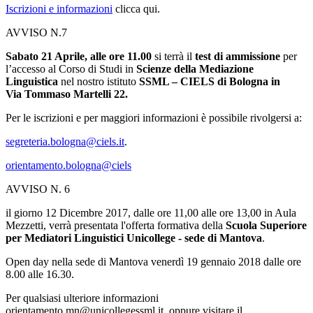
Iscrizioni e informazioni
clicca qui.
AVVISO N.7
S
abato 21 Aprile, alle ore 11.00
si terrà il
test di ammissione
per
l’accesso al Corso di Studi in
Scienze della Mediazione
Linguistica
nel nostro istituto
SSML – CIELS
di Bologna in
Via
Tommaso Martelli 22.
Per le iscrizioni e per maggiori informazioni è possibile rivolgersi a:
segreteria.bologna@ciels.it
.
orientamento.bologna@ciels
AVVISO N. 6
il giorno 12 Dicembre 2017, dalle ore 11,00 alle ore 13,00 in Aula
Mezzetti, verrà presentata l'offerta formativa della
Scuola Superiore
per Mediatori Linguistici
Unicollege - sede di Mantova
.
Open day nella sede di Mantova venerdì 19 gennaio 2018 dalle ore
8.00 alle 16.30.
Per qualsiasi ulteriore informazioni
orientamento.mn@unicollegessml.it oppure visitare il