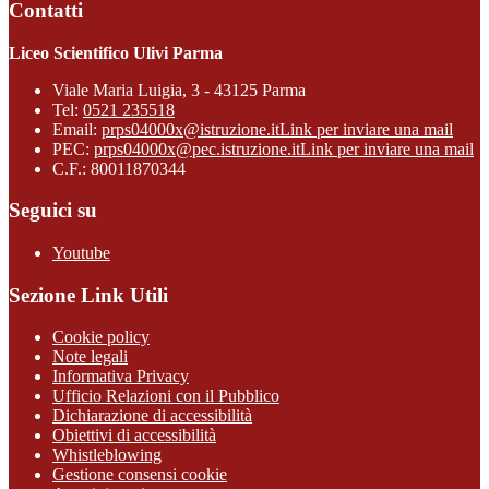
Contatti
Liceo Scientifico Ulivi Parma
Viale Maria Luigia, 3 - 43125 Parma
Tel:
0521 235518
Email:
prps04000x@istruzione.it
Link per inviare una mail
PEC:
prps04000x@pec.istruzione.it
Link per inviare una mail
C.F.: 80011870344
Seguici su
Youtube
Sezione Link Utili
Cookie policy
Note legali
Informativa Privacy
Ufficio Relazioni con il Pubblico
Dichiarazione di accessibilità
Obiettivi di accessibilità
Whistleblowing
Gestione consensi cookie