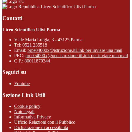
Liceo Scientifico Ulivi Parma
Contatti
Liceo Scientifico Ulivi Parma
Viale Maria Luigia, 3 - 43125 Parma
Tel:
0521 235518
Email:
prps04000x@istruzione.it
Link per inviare una mail
PEC:
prps04000x@pec.istruzione.it
Link per inviare una mail
C.F.: 80011870344
Seguici su
Youtube
Sezione Link Utili
Cookie policy
Note legali
Informativa Privacy
Ufficio Relazioni con il Pubblico
Dichiarazione di accessibilità