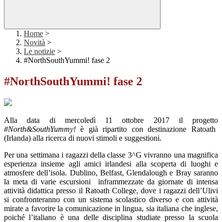
Home
>
Novità
>
Le notizie
>
#NorthSouthYummi! fase 2
#NorthSouthYummi! fase 2
Alla data di mercoledì 11 ottobre 2017
il progetto
#North&SouthYummy!
è già ripartito con destinazione Ratoath
(Irlanda) alla ricerca di nuovi stimoli e suggestioni.
Per una settimana i ragazzi della classe 3^G vivranno una magnifica
esperienza insieme agli amici irlandesi alla scoperta di luoghi e
atmosfere dell’isola. Dublino, Belfast, Glendalough e Bray saranno
la meta di varie escursioni inframmezzate da giornate di intensa
attività didattica presso il Ratoath College, dove i ragazzi dell’Ulivi
si confronteranno con un sistema scolastico diverso e con attività
mirate a favorire la comunicazione in lingua, sia italiana che inglese,
poiché l’italiano è una delle disciplina studiate presso la scuola