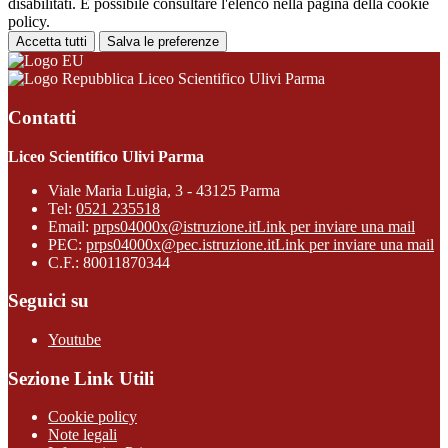
disabilitati. È possibile consultare l'elenco nella pagina della cookie
policy.
Accetta tutti
Salva le preferenze
Liceo Scientifico Ulivi Parma
Contatti
Liceo Scientifico Ulivi Parma
Viale Maria Luigia, 3 - 43125 Parma
Tel:
0521 235518
Email:
prps04000x@istruzione.it
Link per inviare una mail
PEC:
prps04000x@pec.istruzione.it
Link per inviare una mail
C.F.: 80011870344
Seguici su
Youtube
Sezione Link Utili
Cookie policy
Note legali