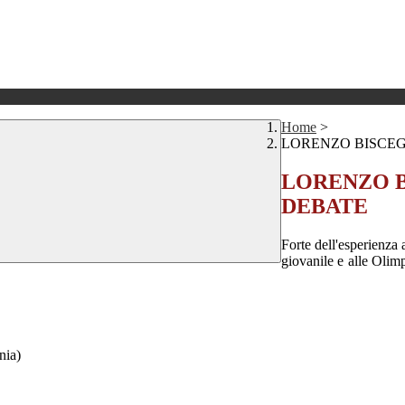
Home
>
LORENZO BISCEG
LORENZO B
DEBATE
Forte dell'esperienza
giovanile e alle Olimp
nia)