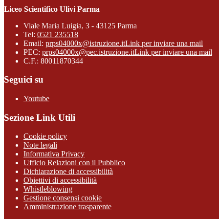
Liceo Scientifico Ulivi Parma
Viale Maria Luigia, 3 - 43125 Parma
Tel:
0521 235518
Email:
prps04000x@istruzione.it
Link per inviare una mail
PEC:
prps04000x@pec.istruzione.it
Link per inviare una mail
C.F.: 80011870344
Seguici su
Youtube
Sezione Link Utili
Cookie policy
Note legali
Informativa Privacy
Ufficio Relazioni con il Pubblico
Dichiarazione di accessibilità
Obiettivi di accessibilità
Whistleblowing
Gestione consensi cookie
Amministrazione trasparente