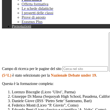
Offerta formativa
Le schede didattiche
I progetti delle classi
Prove di agosto
Erasmus Plus
Prenotazioni
Campo di ricerca per le pagine del sito
(5^L)
è stato selezionato per la
Nazionale Debate under 19
.
Questa è la formazione completa:
Lorenzo Bisceglie (Liceo ‘Ulivi’, Parma)
Giuseppe Di Massa (Sequoyah High School, Pasadena, Califor
Daniele Giove (IISS ‘Pietro Sette’ Santeramo, Bari)
Federico Monti (Liceo “P. Giovio”, Como)
Edoardo Perri (Liceo classico e scientifico ‘A. Volta’, Como)