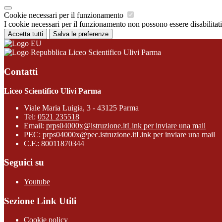
Cookie necessari per il funzionamento
I cookie necessari per il funzionamento non possono essere disabilitati.
Accetta tutti
Salva le preferenze
Liceo Scientifico Ulivi Parma
Contatti
Liceo Scientifico Ulivi Parma
Viale Maria Luigia, 3 - 43125 Parma
Tel:
0521 235518
Email:
prps04000x@istruzione.it
Link per inviare una mail
PEC:
prps04000x@pec.istruzione.it
Link per inviare una mail
C.F.: 80011870344
Seguici su
Youtube
Sezione Link Utili
Cookie policy