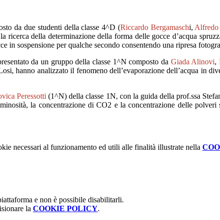
osto da due studenti della classe 4^D (
Riccardo Bergamasch
i
,
Alfredo
o la ricerca della determinazione della forma delle gocce d’acqua spruzz
cce in sospensione per qualche secondo consentendo una ripresa fotogr
resentato da
un
gruppo della classe 1^N composto da
Giada
Alinovi
,
Los
i
,
hanno
analizzato
il fenomeno dell’evaporazione
d
ell’
acqua
in div
ovica
Peressotti
(1^N)
della classe 1N, con la guida della prof.ssa Stefa
uminosità,
la concentrazione di CO
2
e la concentrazione delle polveri 
kie necessari al funzionamento ed utili alle finalità illustrate nella
COO
attaforma e non è possibile disabilitarli.
isionare la
COOKIE POLICY
.