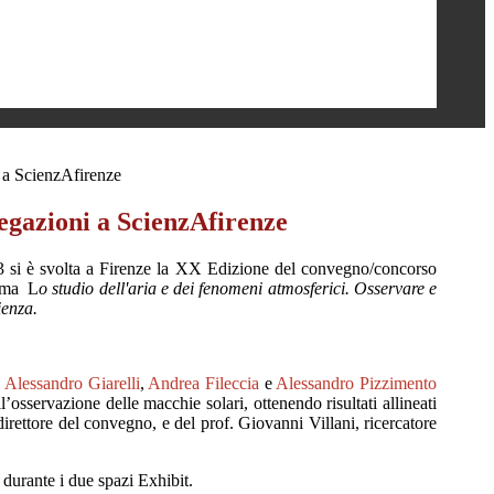
 a ScienzAfirenze
egazioni a ScienzAfirenze
23 si è svolta a Firenze la XX Edizione del convegno/concorso
ema
L
o studio dell'aria e dei fenomeni atmosferici. Osservare e
ienza.
,
Alessandro Giarelli
,
Andrea
Filec
cia
e
Alessandro Pizzimento
l’osservazione delle macchie solari, ottenendo risultati allineati
 direttore del convegno, e del prof
. Giovanni Villani, ricercatore
 durante i due spazi
Exhibit
.