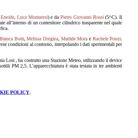
 Eneide
,
Luca
Montaresi
) e da
Pietro Giovanni Rossi
(5^C). I
l
ate all’interno di un contenitore
cilindrico
trasparente
nel
quale
a
fica.
Bianca
Botti
,
Melissa
D
reglea
,
Matilde Mora
e
Rachele Ponzi
.
erse condizioni al contorno
, interpolando i dati sperimentali per
nia Losi , ha costruito una
S
tazione
M
eteo,
utilizzando il device
sottili PM 2,5.
L’apparecchiatura è stata testata in tre ambienti
KIE POLICY
.