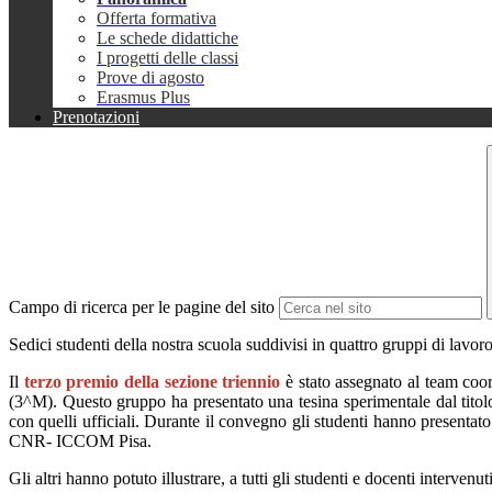
Offerta formativa
Le schede didattiche
I progetti delle classi
Prove di agosto
Erasmus Plus
Prenotazioni
Campo di ricerca per le pagine del sito
Sedici studenti della nostra scuola suddivisi in quattro gruppi di lav
Il
ter
z
o premio della sezione triennio
è
stato assegnato
al team coo
(3^M). Questo gruppo ha presentato una tesina sperimentale dal
titol
con quelli ufficiali.
Durante il convegno gli studenti hanno presentato il
CNR
- ICCOM Pisa.
Gli altri hanno potuto illustrare
,
a tutti
gli studenti e docenti intervenut