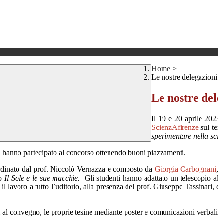
Home
>
Le nostre delegazioni
Le nostre del
Il 19 e 20 aprile 20
ScienzAfirenze
sul t
sperimentare nella sc
oro hanno partecipato al concorso ottenendo buoni piazzamenti.
rdinato dal prof.
Niccolò
Vernazza e composto da
Giorgia
Carbognani
o
Il
Sole e le sue macchie.
Gli studenti h
anno adattato un telescopio al
 lavoro a tutto l’uditorio, alla presenza del p
r
of. Giuseppe
T
assinari,
i al convegno,
le proprie tesine mediante poster e comunicazioni verbali