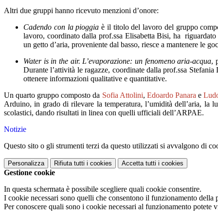
Altri due gruppi hanno ricevuto menzioni d’onore:
Cadendo con la pioggia
è il titolo del lavoro del gruppo comp
lavoro, coordinato dalla prof.ssa Elisabetta Bisi, ha riguardat
un getto d
’aria
,
proveniente dal basso
,
riesce a mantenere le go
Water
is
in the air.
L’evaporazione: un fenomeno aria-acqua
,
p
Durante l’attività le ragazze
,
coordinate dalla prof.
ssa Stefania
ottenere informazioni qualitative e quantitative.
Un quarto gruppo composto
da
Sofia
Attolini
,
Edoardo Panara
e
Lud
Arduino, in grado di rilevare
la temperatura, l’umidità dell’aria, la l
scolastici, dando risultati in linea con quelli ufficiali dell’ARPAE.
Notizie
Questo sito o gli strumenti terzi da questo utilizzati si avvalgono di coo
Personalizza
Rifiuta tutti
i cookies
Accetta tutti
i cookies
Gestione cookie
In questa schermata è possibile scegliere quali cookie consentire.
I cookie necessari sono quelli che consentono il funzionamento della pi
Per conoscere quali sono i cookie necessari al funzionamento potete v