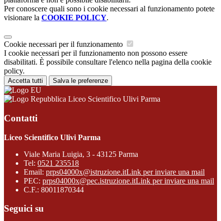
Per conoscere quali sono i cookie necessari al funzionamento potete
visionare la
COOKIE POLICY
.
Cookie necessari per il funzionamento
I cookie necessari per il funzionamento non possono essere
disabilitati. È possibile consultare l'elenco nella pagina della cookie
policy.
Accetta tutti
Salva le preferenze
Liceo Scientifico Ulivi Parma
Contatti
Liceo Scientifico Ulivi Parma
Viale Maria Luigia, 3 - 43125 Parma
Tel:
0521 235518
Email:
prps04000x@istruzione.it
Link per inviare una mail
PEC:
prps04000x@pec.istruzione.it
Link per inviare una mail
C.F.: 80011870344
Seguici su