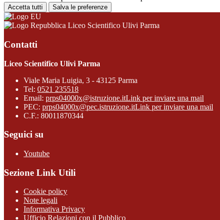
Accetta tutti
Salva le preferenze
Liceo Scientifico Ulivi Parma
Contatti
Liceo Scientifico Ulivi Parma
Viale Maria Luigia, 3 - 43125 Parma
Tel:
0521 235518
Email:
prps04000x@istruzione.it
Link per inviare una mail
PEC:
prps04000x@pec.istruzione.it
Link per inviare una mail
C.F.: 80011870344
Seguici su
Youtube
Sezione Link Utili
Cookie policy
Note legali
Informativa Privacy
Ufficio Relazioni con il Pubblico