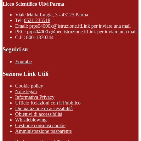
Liceo Scientifico Ulivi Parma
Viale Maria Luigia, 3 - 43125 Parma
Tel:
0521 235518
Email:
prps04000x@istruzione.it
Link per inviare una mail
PEC:
prps04000x@pec.istruzione.it
Link per inviare una mail
C.F.: 80011870344
Seguici su
Youtube
Sezione Link Utili
Cookie policy
Note legali
Informativa Privacy
Ufficio Relazioni con il Pubblico
Dichiarazione di accessibilità
Obiettivi di accessibilità
Whistleblowing
Gestione consensi cookie
Amministrazione trasparente