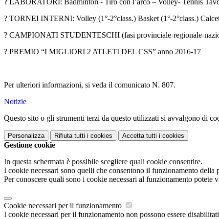
? LABORATORI: Badminton - Tiro con l’arco – Volley- Tennis Tavol
? TORNEI INTERNI: Volley (1°-2°class.) Basket (1°-2°class.) Calcett
? CAMPIONATI STUDENTESCHI (fasi provinciale-regionale-nazio
? PREMIO “I MIGLIORI 2 ATLETI DEL CSS” anno 2016-17
Per ulteriori informazioni, si veda il comunicato N. 807.
Notizie
Questo sito o gli strumenti terzi da questo utilizzati si avvalgono di coo
Personalizza
Rifiuta tutti
i cookies
Accetta tutti
i cookies
Gestione cookie
In questa schermata è possibile scegliere quali cookie consentire.
I cookie necessari sono quelli che consentono il funzionamento della pi
Per conoscere quali sono i cookie necessari al funzionamento potete v
Cookie necessari per il funzionamento
I cookie necessari per il funzionamento non possono essere disabilitati.