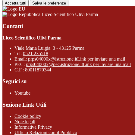
Accetta tutti
Salva le preferenze
Liceo Scientifico Ulivi Parma
Contatti
Liceo Scientifico Ulivi Parma
Viale Maria Luigia, 3 - 43125 Parma
Tel:
0521 235518
Email:
prps04000x@istruzione.it
Link per inviare una mail
PEC:
prps04000x@pec.istruzione.it
Link per inviare una mail
C.F.: 80011870344
Seguici su
Youtube
Sezione Link Utili
Cookie policy
Note legali
Informativa Privacy
Ufficio Relazioni con il Pubblico