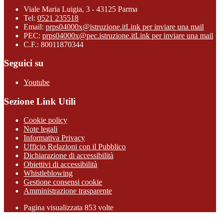
Viale Maria Luigia, 3 - 43125 Parma
Tel:
0521 235518
Email:
prps04000x@istruzione.it
Link per inviare una mail
PEC:
prps04000x@pec.istruzione.it
Link per inviare una mail
C.F.: 80011870344
Seguici su
Youtube
Sezione Link Utili
Cookie policy
Note legali
Informativa Privacy
Ufficio Relazioni con il Pubblico
Dichiarazione di accessibilità
Obiettivi di accessibilità
Whistleblowing
Gestione consensi cookie
Amministrazione trasparente
Pagina visualizzata
853
volte