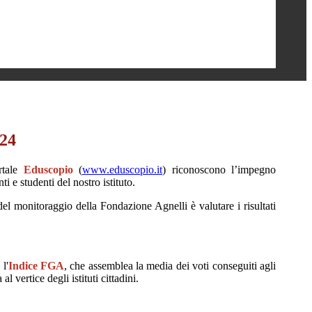
024
ortale
Eduscopio
(
www.eduscopio.it
) riconoscono l’impegno
ti e studenti del nostro istituto.
del monitoraggio della Fondazione Agnelli è valutare i risultati
l'
Indice FGA
, che assemblea la media dei voti conseguiti agli
l vertice degli istituti cittadini.