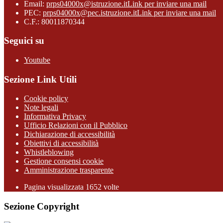
Email:
prps04000x@istruzione.it
Link per inviare una mail
PEC:
prps04000x@pec.istruzione.it
Link per inviare una mail
C.F.: 80011870344
Seguici su
Youtube
Sezione Link Utili
Cookie policy
Note legali
Informativa Privacy
Ufficio Relazioni con il Pubblico
Dichiarazione di accessibilità
Obiettivi di accessibilità
Whistleblowing
Gestione consensi cookie
Amministrazione trasparente
Pagina visualizzata
1652
volte
Sezione Copyright