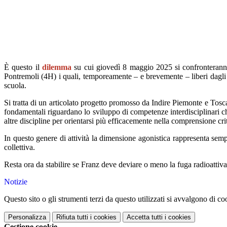
È questo il
dilemma
su cui giovedì 8 maggio 2025 si confronterann
Pontremoli (4H) i quali, temporeamente – e brevemente – liberi dagl
scuola.
Si tratta di un articolato progetto promosso da Indire Piemonte e To
fondamentali riguardano lo sviluppo di competenze interdisciplinari ch
altre discipline per orientarsi più efficacemente nella comprensione crit
In questo genere di attività la dimensione agonistica rappresenta sem
collettiva.
Resta ora da stabilire se Franz deve deviare o meno la fuga radioattiva.
Notizie
Questo sito o gli strumenti terzi da questo utilizzati si avvalgono di coo
Personalizza
Rifiuta tutti
i cookies
Accetta tutti
i cookies
Gestione cookie