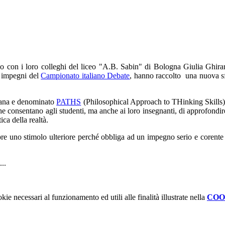
o con i loro colleghi del liceo "A.B. Sabin" di Bologna Giulia Ghir
i impegni del
Campionato italiano Debate
, hanno raccolto una nuova sfi
scana e denominato
PATHS
(Philosophical Approach to THinking Skills),
e consentano agli studenti, ma anche ai loro insegnanti, di approfondire 
ica della realtà.
pre uno stimolo ulteriore perché obbliga ad un impegno serio e corente
..
kie necessari al funzionamento ed utili alle finalità illustrate nella
COO