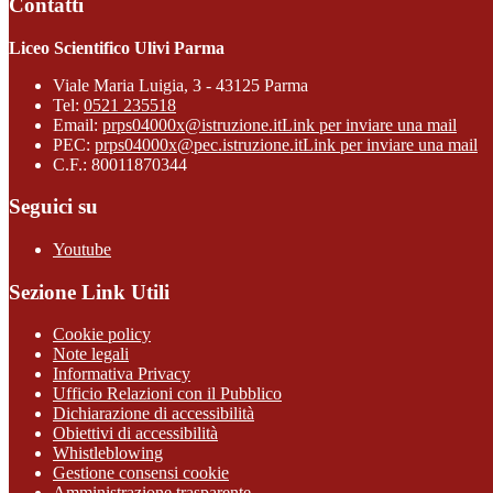
Contatti
Liceo Scientifico Ulivi Parma
Viale Maria Luigia, 3 - 43125 Parma
Tel:
0521 235518
Email:
prps04000x@istruzione.it
Link per inviare una mail
PEC:
prps04000x@pec.istruzione.it
Link per inviare una mail
C.F.: 80011870344
Seguici su
Youtube
Sezione Link Utili
Cookie policy
Note legali
Informativa Privacy
Ufficio Relazioni con il Pubblico
Dichiarazione di accessibilità
Obiettivi di accessibilità
Whistleblowing
Gestione consensi cookie
Amministrazione trasparente