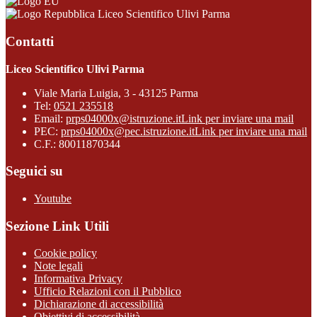
Liceo Scientifico Ulivi Parma
Contatti
Liceo Scientifico Ulivi Parma
Viale Maria Luigia, 3 - 43125 Parma
Tel:
0521 235518
Email:
prps04000x@istruzione.it
Link per inviare una mail
PEC:
prps04000x@pec.istruzione.it
Link per inviare una mail
C.F.: 80011870344
Seguici su
Youtube
Sezione Link Utili
Cookie policy
Note legali
Informativa Privacy
Ufficio Relazioni con il Pubblico
Dichiarazione di accessibilità
Obiettivi di accessibilità