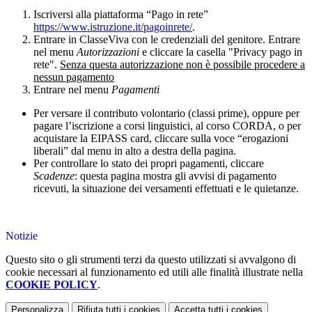
Iscriversi alla piattaforma “Pago in rete”
https://www.istruzione.it/pagoinrete/
.
Entrare in ClasseViva con le credenziali del genitore. Entrare
nel menu
Autorizzazioni
e cliccare la casella "Privacy pago in
rete".
Senza questa autorizzazione non è possibile procedere a
nessun pagamento
Entrare nel menu
Pagamenti
Per versare il contributo volontario (classi prime), oppure per
pagare l’iscrizione a corsi linguistici, al corso CORDA, o per
acquistare la EIPASS card, cliccare sulla voce “erogazioni
liberali” dal menu in alto a destra della pagina.
Per controllare lo stato dei propri pagamenti, cliccare
Scadenze
: questa pagina mostra gli avvisi di pagamento
ricevuti, la situazione dei versamenti effettuati e le quietanze.
Notizie
Questo sito o gli strumenti terzi da questo utilizzati si avvalgono di
cookie necessari al funzionamento ed utili alle finalità illustrate nella
COOKIE POLICY
.
Personalizza
Rifiuta tutti
i cookies
Accetta tutti
i cookies