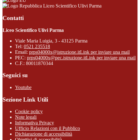
Liceo Scientifico Ulivi Parma
Contatti
Liceo Scientifico Ulivi Parma
Viale Maria Luigia, 3 - 43125 Parma
Tel:
0521 235518
Email:
prps04000x@istruzione.it
Link per inviare una mail
PEC:
prps04000x@pec.istruzione.it
Link per inviare una mail
C.F.: 80011870344
Seguici su
Youtube
Sezione Link Utili
Cookie policy
Note legali
Informativa Privacy
Ufficio Relazioni con il Pubblico
Dichiarazione di accessibilità
Obiettivi di accessibilità