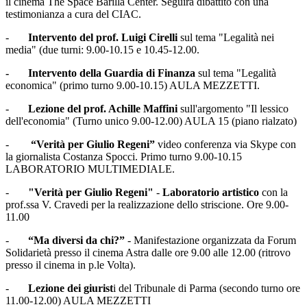
il cinema The Space Barilla Center. Seguirà dibattito con una
testimonianza a cura del CIAC.
-
Intervento del prof. Luigi Cirelli
sul tema "Legalità nei
media" (due turni: 9.00-10.15 e 10.45-12.00.
- Intervento della Guardia di Finanza
sul tema "Legalità
economica" (primo turno 9.00-10.15) AULA MEZZETTI.
-
Lezione del prof. Achille Maffini
sull'argomento "Il lessico
dell'economia" (Turno unico 9.00-12.00) AULA 15 (piano rialzato)
-
“Verità per Giulio Regeni”
video conferenza via Skype con
la giornalista Costanza Spocci. Primo turno 9.00-10.15
LABORATORIO MULTIMEDIALE.
-
"Verità per Giulio Regeni"
-
Laboratorio artistico
con la
prof.ssa V. Cravedi per la realizzazione dello striscione. Ore 9.00-
11.00
-
“Ma diversi da chi?”
- Manifestazione organizzata da Forum
Solidarietà presso il cinema Astra dalle ore 9.00 alle 12.00 (ritrovo
presso il cinema in p.le Volta).
-
Lezione dei giurist
i del Tribunale di Parma (secondo turno ore
11.00-12.00) AULA MEZZETTI