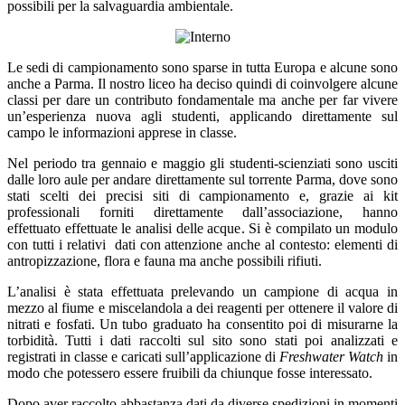
possibili per la salvaguardia ambientale.
Le sedi di campionamento sono sparse in tutta Europa e alcune sono
anche a Parma. Il nostro liceo ha deciso quindi di coinvolgere alcune
classi per dare un contributo fondamentale ma anche per far vivere
un’esperienza nuova agli studenti, applicando direttamente sul
campo le informazioni apprese in classe.
Nel periodo tra gennaio e maggio gli studenti-scienziati sono usciti
dalle loro aule per andare direttamente sul torrente Parma, dove sono
stati scelti dei precisi siti di campionamento e, grazie ai kit
professionali forniti direttamente dall’associazione, hanno
effettuato effettuate le analisi delle acque. Si è compilato un modulo
con tutti i relativi dati con attenzione anche al contesto: elementi di
antropizzazione, flora e fauna ma anche possibili rifiuti.
L’analisi è stata effettuata prelevando un campione di acqua in
mezzo al fiume e miscelandola a dei reagenti per ottenere il valore di
nitrati e fosfati. Un tubo graduato ha consentito poi di misurarne la
torbidità. Tutti i dati raccolti sul sito sono stati poi analizzati e
registrati in classe e caricati sull’applicazione di
Fresh
w
ater Watch
in
modo che potessero essere fruibili da chiunque fosse interessato.
Dopo aver raccolto abbastanza dati da diverse spedizioni in momenti