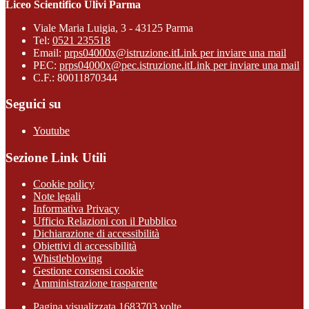
Liceo Scientifico Ulivi Parma
Viale Maria Luigia, 3 - 43125 Parma
Tel:
0521 235518
Email:
prps04000x@istruzione.it
Link per inviare una mail
PEC:
prps04000x@pec.istruzione.it
Link per inviare una mail
C.F.: 80011870344
Seguici su
Youtube
Sezione Link Utili
Cookie policy
Note legali
Informativa Privacy
Ufficio Relazioni con il Pubblico
Dichiarazione di accessibilità
Obiettivi di accessibilità
Whistleblowing
Gestione consensi cookie
Amministrazione trasparente
Pagina visualizzata
1683703
volte