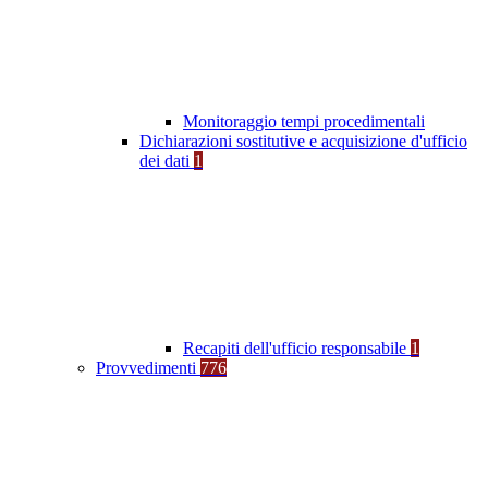
Monitoraggio tempi procedimentali
Dichiarazioni sostitutive e acquisizione d'ufficio
dei dati
1
Recapiti dell'ufficio responsabile
1
Provvedimenti
776