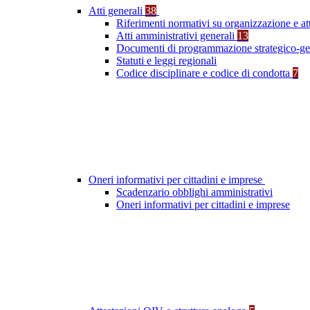
Atti generali
38
Riferimenti normativi su organizzazione e at
Atti amministrativi generali
13
Documenti di programmazione strategico-ge
Statuti e leggi regionali
Codice disciplinare e codice di condotta
7
Oneri informativi per cittadini e imprese
Scadenzario obblighi amministrativi
Oneri informativi per cittadini e imprese