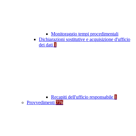
Monitoraggio tempi procedimentali
Dichiarazioni sostitutive e acquisizione d'ufficio
dei dati
1
Recapiti dell'ufficio responsabile
1
Provvedimenti
776