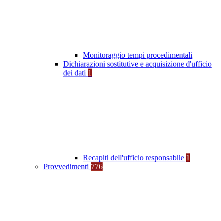
Monitoraggio tempi procedimentali
Dichiarazioni sostitutive e acquisizione d'ufficio
dei dati
1
Recapiti dell'ufficio responsabile
1
Provvedimenti
776