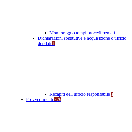
Monitoraggio tempi procedimentali
Dichiarazioni sostitutive e acquisizione d'ufficio
dei dati
1
Recapiti dell'ufficio responsabile
1
Provvedimenti
776