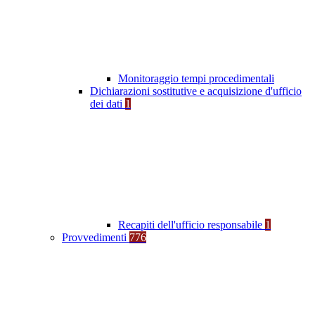
Monitoraggio tempi procedimentali
Dichiarazioni sostitutive e acquisizione d'ufficio
dei dati
1
Recapiti dell'ufficio responsabile
1
Provvedimenti
776