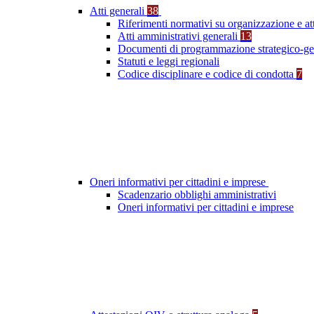
Atti generali
38
Riferimenti normativi su organizzazione e at
Atti amministrativi generali
13
Documenti di programmazione strategico-ge
Statuti e leggi regionali
Codice disciplinare e codice di condotta
7
Oneri informativi per cittadini e imprese
Scadenzario obblighi amministrativi
Oneri informativi per cittadini e imprese