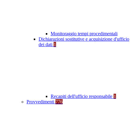
Monitoraggio tempi procedimentali
Dichiarazioni sostitutive e acquisizione d'ufficio
dei dati
1
Recapiti dell'ufficio responsabile
1
Provvedimenti
776