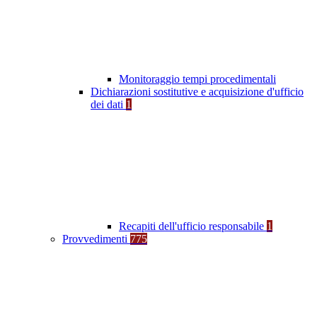
Monitoraggio tempi procedimentali
Dichiarazioni sostitutive e acquisizione d'ufficio
dei dati
1
Recapiti dell'ufficio responsabile
1
Provvedimenti
775