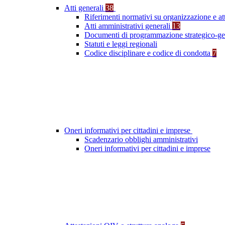
Atti generali
38
Riferimenti normativi su organizzazione e at
Atti amministrativi generali
13
Documenti di programmazione strategico-ge
Statuti e leggi regionali
Codice disciplinare e codice di condotta
7
Oneri informativi per cittadini e imprese
Scadenzario obblighi amministrativi
Oneri informativi per cittadini e imprese