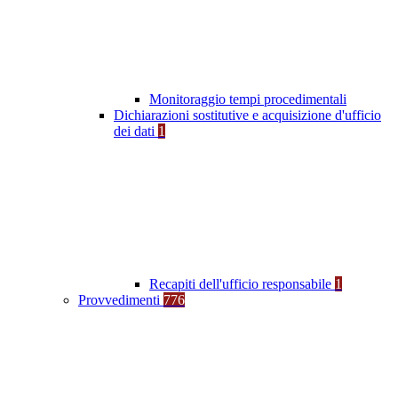
Monitoraggio tempi procedimentali
Dichiarazioni sostitutive e acquisizione d'ufficio
dei dati
1
Recapiti dell'ufficio responsabile
1
Provvedimenti
776