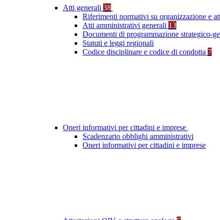
Atti generali
38
Riferimenti normativi su organizzazione e at
Atti amministrativi generali
13
Documenti di programmazione strategico-ge
Statuti e leggi regionali
Codice disciplinare e codice di condotta
7
Oneri informativi per cittadini e imprese
Scadenzario obblighi amministrativi
Oneri informativi per cittadini e imprese